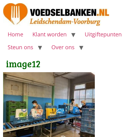
Home
Klant worden
Uitgiftepunten
Steun ons
Over ons
image12