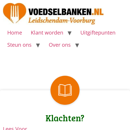
Home
Klant worden
Uitgiftepunten
Steun ons
Over ons
Klachten?
Lees Voor