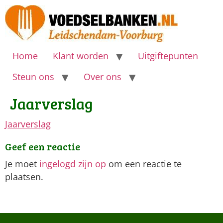
Home
Klant worden
Uitgiftepunten
Steun ons
Over ons
Jaarverslag
Jaarverslag
Geef een reactie
Je moet
ingelogd zijn op
om een reactie te
plaatsen.