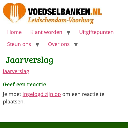
Home
Klant worden
Uitgiftepunten
Steun ons
Over ons
Jaarverslag
Jaarverslag
Geef een reactie
Je moet
ingelogd zijn op
om een reactie te
plaatsen.