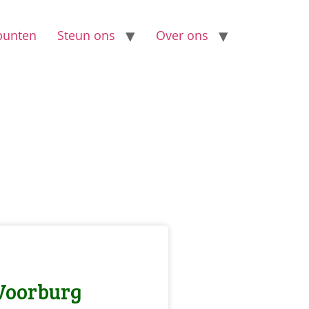
epunten
Steun ons
Over ons
Voorburg