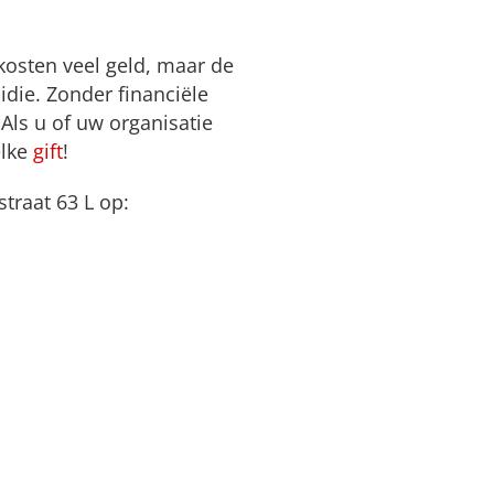
kosten veel geld, maar de
idie. Zonder financiële
ls u of uw organisatie
elke
gift
!
traat 63 L op: