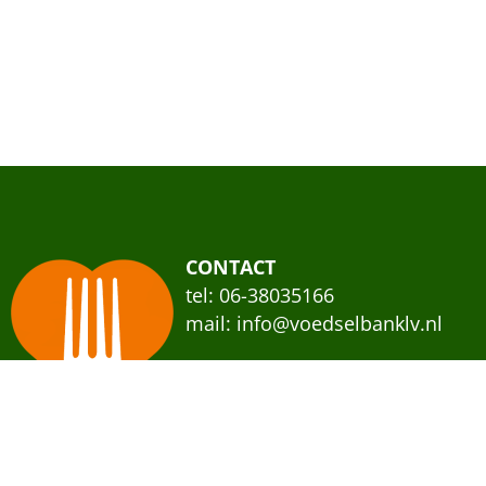
CONTACT
tel: 06-38035166
mail:
info@voedselbanklv.nl
“Oog voor voedsel, hart voor me