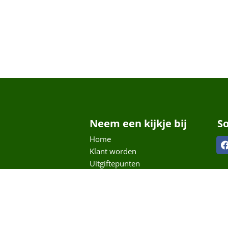
Neem een kijkje bij
S
Home
Klant worden
Uitgiftepunten
nsen”
Steun ons
Over ons