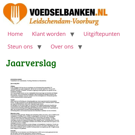
Home
Klant worden
Uitgiftepunten
Steun ons
Over ons
Jaarverslag